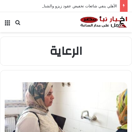
الأهلي ينفي شائعات تخفيض عقود زيزو والشناوي
بحث عن
الق
الرعاية