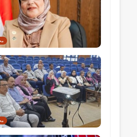
مح
مح