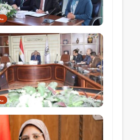
مح
مح