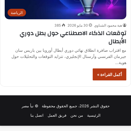
الرياضة
هبة محمود الشناوي
30 مايو 2026
385
توقعات الذكاء الاصطناعي حول بطل دوري
الأبطال
مع اقتراب صافرة انطلاق نهائي دوري أبطال أوروبا بين باريس سان
جيرمان الفرنسي وآرسنال الإنجليزي، تتزايد التوقعات والتحليلات حول
هوية…
أكمل القراءة »
حقوق النشر 2026، جميع الحقوق محفوظة © نبأ مصر
الرئيسية
من نحن
فريق العمل
اتصل بنا