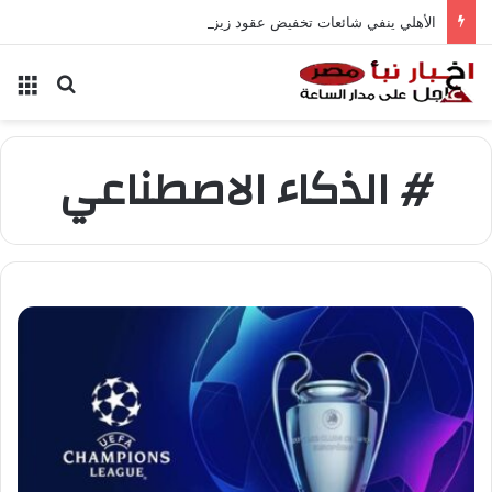
الأهلي ينفي شائعات تخفيض عقود زيزو والشناوي
بحث عن
الق
# الذكاء الاصطناعي