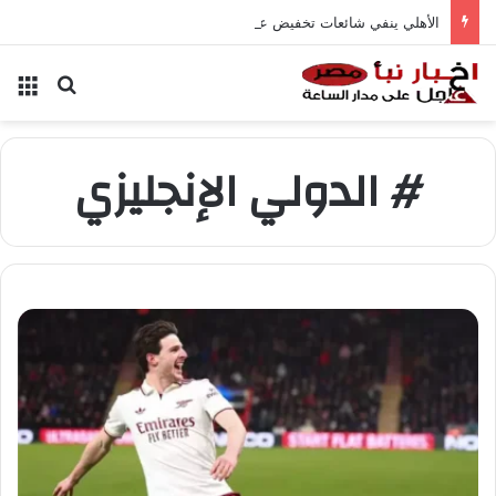
الأهلي ينفي شائعات تخفيض عقود زيزو والشناوي
بحث عن
الق
# الدولي الإنجليزي