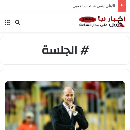
الأهلي ينفي شائعات تخفيض عقود زيزو والشناوي
بحث عن
الق
# الجلسة