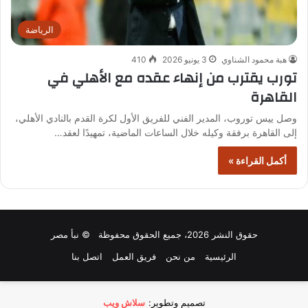
الرياضة
هبة محمود الشناوي
3 يونيو 2026
410
تورب يقترب من إنهاء عقده مع الأهلي في
القاهرة
وصل ييس توروب، المدير الفني للفريق الأول لكرة القدم بالنادي الأهلي،
إلى القاهرة برفقة وكيله خلال الساعات الماضية، تمهيدًا لعقد…
أكمل القراءة »
حقوق النشر 2026، جميع الحقوق محفوظة © نبأ مصر
الرئيسية
من نحن
فريق العمل
اتصل بنا
تصميم وتطوير:
سلاش ويب