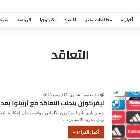
خفيض عقود زيزو والشناوي
أخبار
محافظات مصر
اقتصاد
تكنولوجيا
الرياضة
منوع
التعاقد
هبة محمود الشناوي
3 يونيو 2026
ليفركوزن يتجنب التعاقد مع أربيلوا بعد 
حسم نادي باير ليفركوزن الألماني موقفه بشأن إمكانية التع
ريال مدريد الإسباني،…
أكمل القراءة »