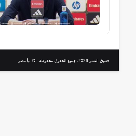
حقوق النشر 2026، جميع الحقوق محفوظة © نبأ مصر