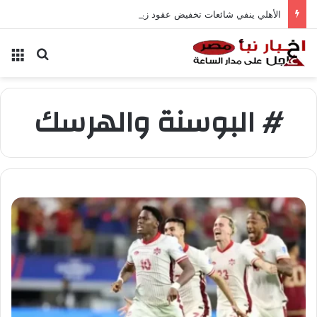
الأهلي ينفي شائعات تخفيض عقود زيزو والشناوي
بحث عن
الق
# البوسنة والهرسك