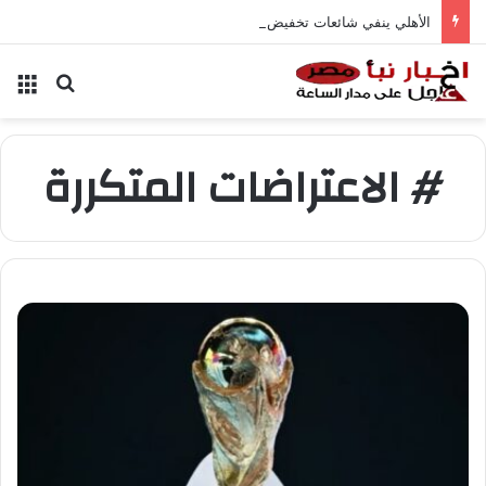
الأهلي ينفي شائعات تخفيض عقود زيزو والشناوي
بحث عن
الق
# الاعتراضات المتكررة