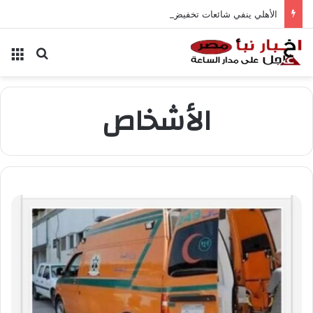
الأهلي ينفي شائعات تخفيض عقود زيزو والشناوي
بحث عن
الق
الأشخاص