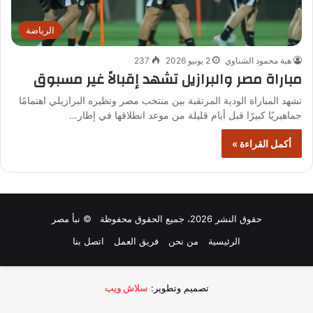
الرياضة
هبة محمود الشناوي
2 يونيو 2026
237
مباراة مصر والبرازيل تشهد إقبالاً غير مسبوق
تشهد المباراة الودية المرتقبة بين منتخب مصر ونظيره البرازيلي اهتمامًا
جماهيريًا كبيرًا قبل أيام قليلة من موعد انطلاقها في إطار…
أكمل القراءة »
حقوق النشر 2026، جميع الحقوق محفوظة © نبأ مصر
الرئيسية
من نحن
فريق العمل
اتصل بنا
تصميم وتطوير:
سلاش ويب