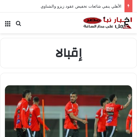
الأهلي ينفي شائعات تخفيض عقود زيزو والشناوي
بحث عن
الق
إقبالا