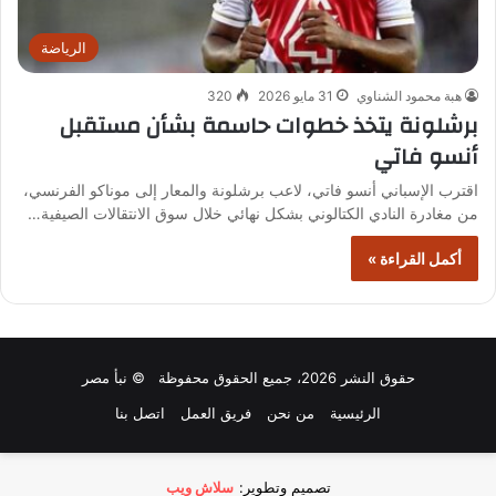
الرياضة
هبة محمود الشناوي
31 مايو 2026
320
برشلونة يتخذ خطوات حاسمة بشأن مستقبل
أنسو فاتي
اقترب الإسباني أنسو فاتي، لاعب برشلونة والمعار إلى موناكو الفرنسي،
من مغادرة النادي الكتالوني بشكل نهائي خلال سوق الانتقالات الصيفية…
أكمل القراءة »
حقوق النشر 2026، جميع الحقوق محفوظة © نبأ مصر
الرئيسية
من نحن
فريق العمل
اتصل بنا
تصميم وتطوير:
سلاش ويب