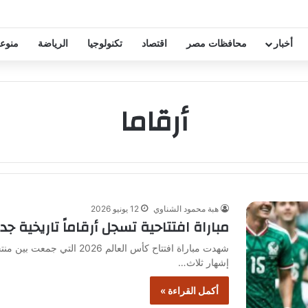
خفيض عقود زيزو والشناوي
أخبار
محافظات مصر
اقتصاد
تكنولوجيا
الرياضة
منوع
أرقاما
هبة محمود الشناوي
12 يونيو 2026
مباراة افتتاحية تسجل أرقاماً تاريخية جد
شهدت مباراة افتتاح كأس العا
إشهار ثلاث…
أكمل القراءة »