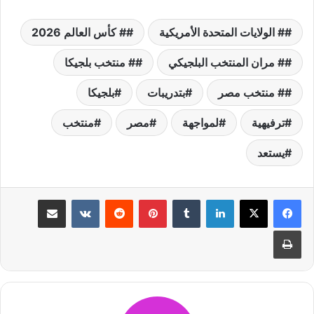
# الولايات المتحدة الأمريكية
# كأس العالم 2026
# مران المنتخب البلجيكي
# منتخب بلجيكا
# منتخب مصر
بتدريبات
بلجيكا
ترفيهية
لمواجهة
مصر
منتخب
يستعد
لينكدإن
بينتيريست
مشاركة عبر البريد
طباعة