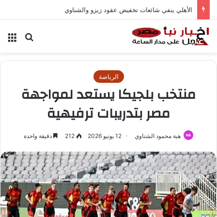
الأهلي ينفي شائعات تخفيض عقود زيزو والشناوي
بحث عن
الق
الرياضة
منتخب بلجيكا يستعد لمواجهة
مصر بتدريبات ترفيهية
هبة محمود الشناوي
12 يونيو 2026
212
دقيقة واحدة