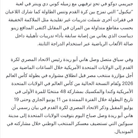
جيريمي دوكو في تحدٍ ترفيهي مع زميله كوني دي وينتر في لعبة
“تيكبول” التي تمزج بين كرة القدم وتنس الطاولة كما شارك اللاعبان
في فقرات أخرى شملت تدريبات غير تقليدية مثل الملاكمة الخفيفة
بحسب مقاطع متداولة من المران في المقابل اكتفى المدافع زينو
ديباست الذي يعاني من إصابة سابقة بأداء تدريبات تأهيلية داخل
صالة الألعاب الرياضية عبر استخدام الدراجة الثابتة.
وفي سياق متصل وصل هاني أبو ريدة رئيس الاتحاد المصري لكرة
القدم إلى الولايات المتحدة الأمريكية خلال الساعات الماضية من
أجل مؤازرة منتخب مصر قبل انطلاق مشواره في بطولة كأس العالم
2026 وتُقام النسخة الحالية من كأس العالم في الولايات المتحدة
الأمريكية وكندا والمكسيك بمشاركة 48 منتخبًا للمرة الأولى في
تاريخ البطولة خلال الفترة الممتدة من 11 يونيو الجاري وحتى 19
يوليو المقبل وذكر الاتحاد المصري لكرة القدم في بيان رسمي أن
هاني أبو ريدة وصل صباح اليوم بتوقيت الولايات المتحدة إلى مدينة
سبوكين التي تستضيف معسكر المنتخب الوطني خلال مشاركته في
المونديال.