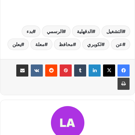
التشغيل
الدقهلية
الرسمي
بدء
عن
لكوبري
محافظ
معلة
يعلن
لينكدإن
بينتيريست
مشاركة عبر البريد
طباعة