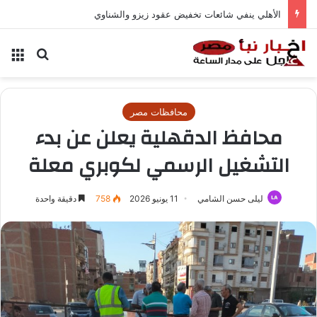
الأهلي ينفي شائعات تخفيض عقود زيزو والشناوي
بحث عن
الق
محافظات مصر
محافظ الدقهلية يعلن عن بدء
التشغيل الرسمي لكوبري معلة
ليلى حسن الشامي
11 يونيو 2026
758
دقيقة واحدة