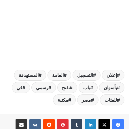
إعلان
التسجيل
العامة
المستهدفة
بأسوان
باب
تفتح
رسمي
في
للفئات
مصر
مكتبة
لينكدإن
بينتيريست
مشاركة عبر البريد