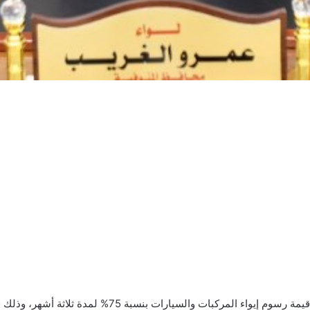
أعلن اللواء عمرو الغريب محافظ المنوفية عن تخفيض قيمة رس