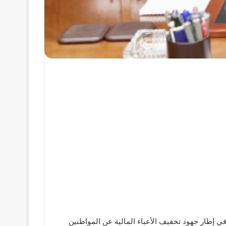
وم إيواء المركبات والسيارات بنسبة 75% لمدة ثلاثة أشهر، وذلك في إطار جهود تخفيف الأعباء المالية عن المواطنين