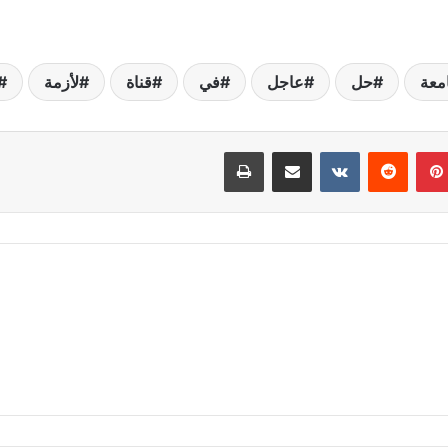
معة
حل
عاجل
في
قناة
لأزمة
بينتيريست
مشاركة عبر البريد
طباعة