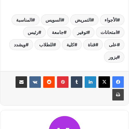
الأجواء
التمريض
السويس
المناسبة
امتحانات
توفير
جامعة
رئيس
على
قناة
كلية
للطلاب
ويشدد
يزور
لينكدإن
بينتيريست
مشاركة عبر البريد
طباعة