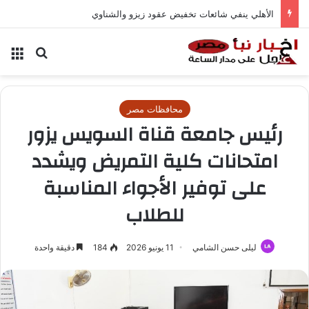
الأهلي ينفي شائعات تخفيض عقود زيزو والشناوي
بحث عن
الق
محافظات مصر
رئيس جامعة قناة السويس يزور
امتحانات كلية التمريض ويشدد
على توفير الأجواء المناسبة
للطلاب
ليلى حسن الشامي
11 يونيو 2026
184
دقيقة واحدة