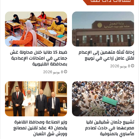
مقالات ذات صلة
إحالة ثلاثة متهمين إلى الإعدام
ضبط 15 طالبا خلال محاولة غش
لقتل عامل زراعي في نويبع
جماعي في امتحانات الإعدادية
بمحافظة القليوبية
8 يونيو 2026
8 يونيو 2026
تشييع جثمان شقيقين لقيا
وزير الصناعة ومحافظ القاهرة
مصرعهما في حادث تصادم
يقدمان 43 عقد تقنين لمصانع
مأساوي بالمنوفية
وورش شق الثعبان