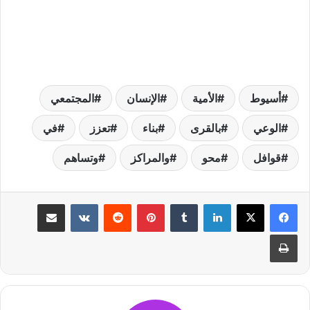
أسيوط
الأمية
الإنسان
المجتمعي
الوعي
بالقرى
بناء
تعزز
في
قوافل
محو
والمراكز
وتساهم
لينكدإن
بينتيريست
مشاركة عبر البريد
طباعة