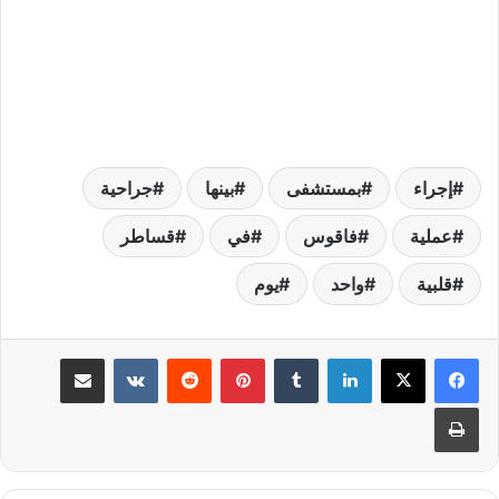
إجراء
بمستشفى
بينها
جراحية
عملية
فاقوس
في
قساطر
قلبية
واحد
يوم
لينكدإن
بينتيريست
مشاركة عبر البريد
طباعة