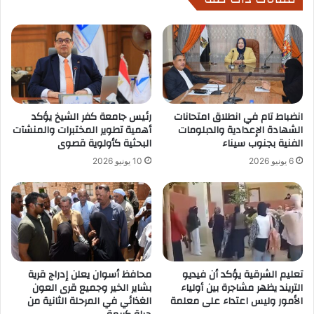
انضباط تام في انطلاق امتحانات
رئيس جامعة كفر الشيخ يؤكد
الشهادة الإعدادية والدبلومات
أهمية تطوير المختبرات والمنشآت
الفنية بجنوب سيناء
البحثية كأولوية قصوى
6 يونيو 2026
10 يونيو 2026
تعليم الشرقية يؤكد أن فيديو
محافظ أسوان يعلن إدراج قرية
التريند يظهر مشاجرة بين أولياء
بشاير الخير وجميع قرى العون
الأمور وليس اعتداء على معلمة
الغذائي في المرحلة الثانية من