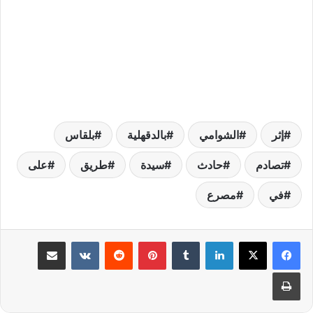
إثر
الشوامي
بالدقهلية
بلقاس
تصادم
حادث
سيدة
طريق
على
في
مصرع
لينكدإن
بينتيريست
مشاركة عبر البريد
طباعة