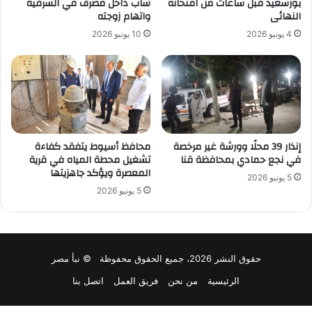
بورسعيد قبل ساعات من امتحانه
شاب داخل مصرف في الشرقية
النهائى
واتهام زوجته
4 يونيو 2026
10 يونيو 2026
إنذار 39 محلًا وورشة غير مرخصة
محافظ أسيوط يتفقد كفاءة
في نجع حمادي بمحافظة قنا
تشغيل محطة المياه في قرية
المعصرة ويؤكد جاهزيتها
5 يونيو 2026
5 يونيو 2026
حقوق النشر 2026، جميع الحقوق محفوظة © نبأ مصر
الرئيسية
من نحن
فريق العمل
اتصل بنا