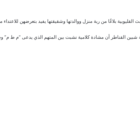
حث القليوبية بلاغًا من ربة منزل ووالدتها وشقيقتها يفيد بتعرضهن للاعتد
ين القناطر أن مشادة كلامية نشبت بين المتهم الذي يدعى “م ط م” وطل