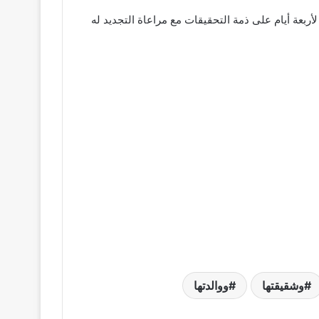
 محضر بالواقعة حمل رقم 11478 وأمرت النيابة العامة بحبسه لأربعة أيام على ذمة التحقيقات مع مراعاة التجديد له
وشقيقتها
ووالدتها