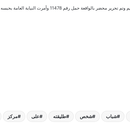
عقب تقنين الإجراءات تمكنت السلطات من ضبط المتهم وتم تحرير
شباب
شخص
طليقته
على
مركز