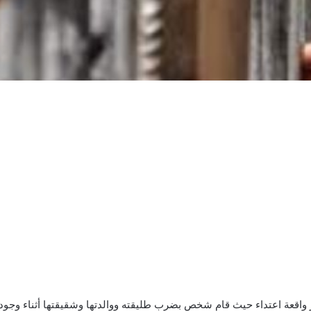
اقعة اعتداء حيث قام شخص بضرب طليقته ووالدتها وشقيقتها أثناء وجوده