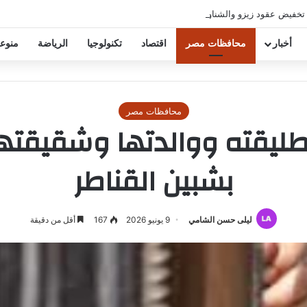
 تخفيض عقود زيزو والشناوي
أخبار
محافظات مصر
اقتصاد
تكنولوجيا
الرياضة
منوع
محافظات مصر
ليقته ووالدتها وشقيقتها
بشبين القناطر
ليلى حسن الشامي
9 يونيو 2026
167
أقل من دقيقة