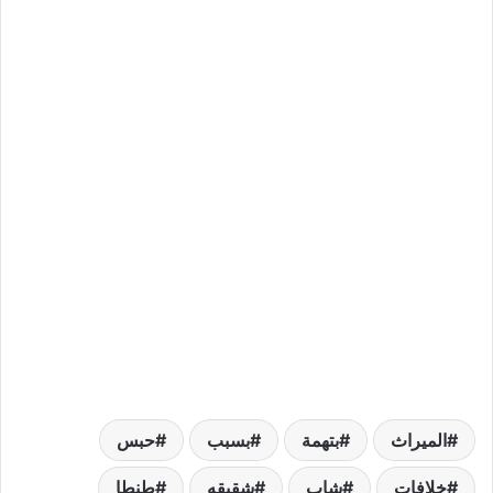
الميراث
بتهمة
بسبب
حبس
خلافات
شاب
شقيقه
طنطا