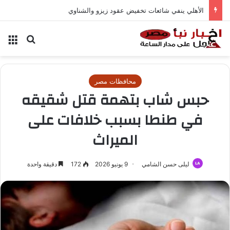
الأهلي ينفي شائعات تخفيض عقود زيزو والشناوي
بحث عن
الق
محافظات مصر
حبس شاب بتهمة قتل شقيقه
في طنطا بسبب خلافات على
الميراث
ليلى حسن الشامي
9 يونيو 2026
172
دقيقة واحدة