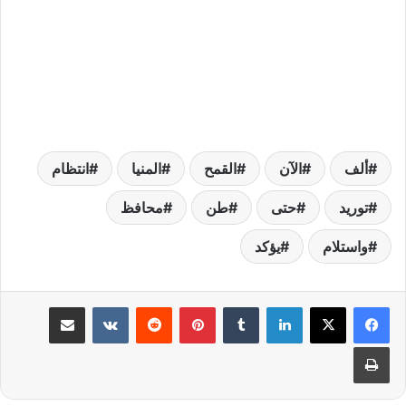
ألف
الآن
القمح
المنيا
انتظام
توريد
حتى
طن
محافظ
واستلام
يؤكد
لينكدإن
بينتيريست
مشاركة عبر البريد
طباعة