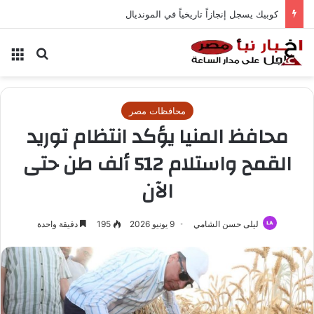
موعد مباراة كندا والبوسنة والهرسك والقنوات الناقلة
بحث عن
الق
محافظات مصر
محافظ المنيا يؤكد انتظام توريد
القمح واستلام 512 ألف طن حتى
الآن
ليلى حسن الشامي
9 يونيو 2026
195
دقيقة واحدة