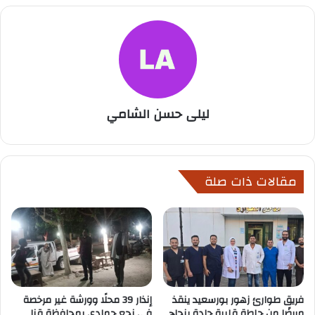
ليلى حسن الشامي
مقالات ذات صلة
فريق طوارئ زهور بورسعيد ينقذ
إنذار 39 محلًا وورشة غير مرخصة
مريضًا من جلطة قلبية حادة بنجاح
في نجع حمادي بمحافظة قنا