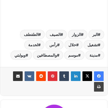
البر
الزوار
الصيف
الطفطف
تشغيل
خلال
رأس
لخدمة
مدينة
موسم
والمصطافين
وبوابتي
لينكدإن
بينتيريست
مشاركة عبر البريد
طباعة