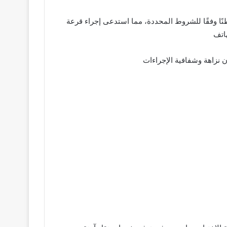
أن إدارة المواقف، برئاسة يسري سند، كانت قد أعلنت سابقًا عن طرح 15 رخصة، وتقدم للحصول عليها 50 مواطنًا وفقًا للشروط المحددة، مما استدعى إجراء قرعة
 نزاهة وشفافية الإجراءات