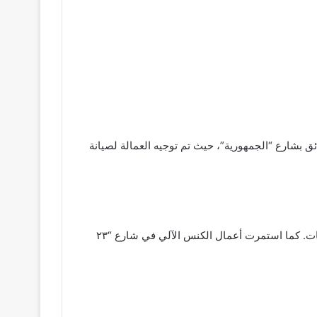
ق بشارع “الجمهورية”، حيث تم توجيه العمالة لصيانة
واصل الدكتور إسلام بهنساوي رئيس حي الشرق تفقد أعمال تطوير حديقة “الأمل”، مشدداً على الالتزام بالجودة في العناية بالنباتات. كما استمرت أعمال الكنس الآلي في شارع “٢٣