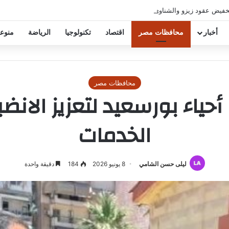
خفيض عقود زيزو والشناوي
أخبار
محافظات مصر
اقتصاد
تكنولوجيا
الرياضة
منوع
محافظات مصر
ياء بورسعيد لتعزيز الان
الخدمات
ليلى حسن الشامي
8 يونيو 2026
184
دقيقة واحدة