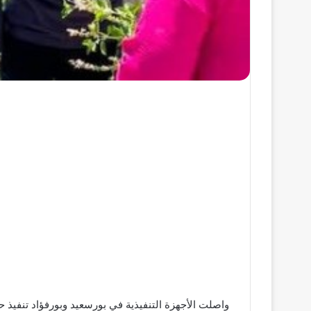
واصلت الأجهزة التنفيذية في بورسعيد وبورفؤاد تنفيذ