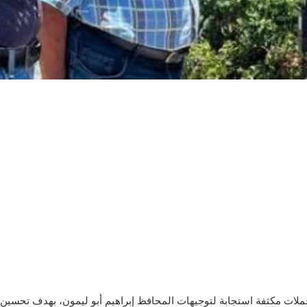
 حملات مكثفة استجابة لتوجيهات المحافظ إبراهيم أبو ليمون، بهدف تحسي