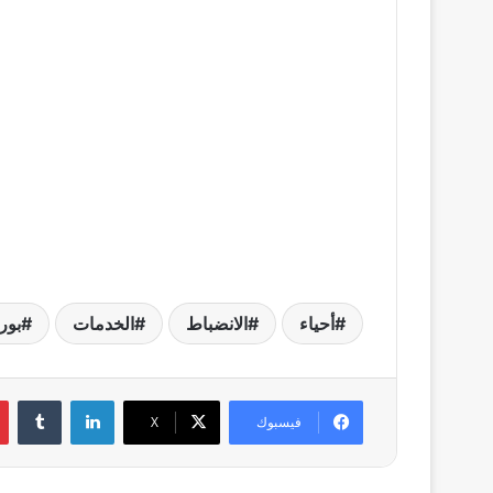
أحياء
الانضباط
الخدمات
بور
لينكدإن
فيسبوك
X