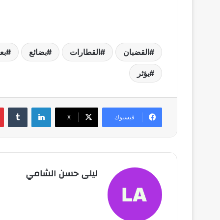
القضبان
القطارات
بضائع
بع
يؤثر
لينكدإن
فيسبوك
X
ليلى حسن الشامي