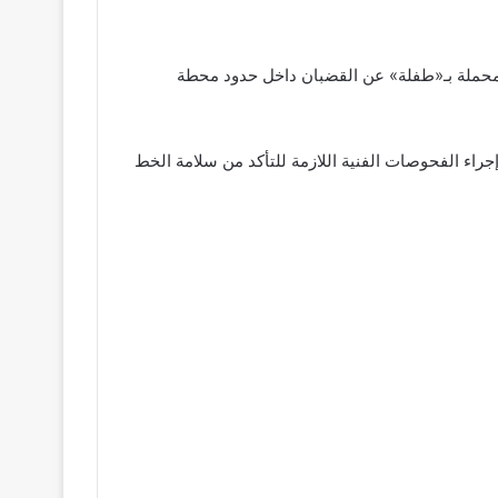
 أسوان، حيث خرجت إحدى العربات المحملة بـ«طفلة» عن القضبان داخل حدود محطة
جراء الفحوصات الفنية اللازمة للتأكد من سلامة الخط