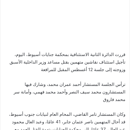
قررت الدائرة الثانية الاستئنافية بمحكمة جنايات أسيوط، اليوم،
تأجيل استئناف نقاشين متهمين بقتل مساعد وزير الداخلية الأسبق
وزوجته إلى جلسة 12 أغسطس المقبل للمرافعة
ترأس الجلسة المستشار أحمد عمران محمد، وشارك فيها
المستشارون محمد سيف النصر وأحمد محمد فهمي، وأمانة سر
محمد فاروق
وكان المستشار تامر القاضي، المحام العام لنيابات جنوب أسيوط،
قد أحال المتهمين ناصر عثمان جابر، 41 عامًا، وعبد العال محمود
عبد العال، 37 عامًا، إلى محكمة الجنايات بتهمة القتل العمد مع