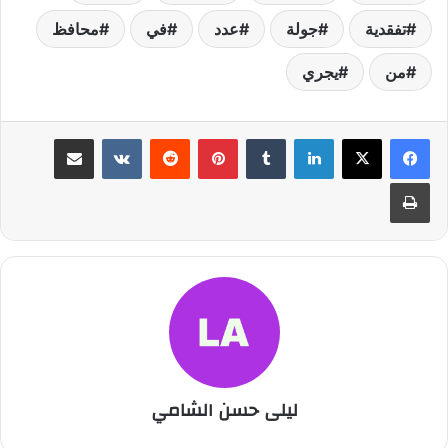
تفقدية
جولة
عدد
في
محافظ
من
يجري
لينكدإن
بينتيريست
مشاركة عبر البريد
طباعة
ليلى حسن الشامي