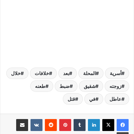
أسرية
المحلة
بعد
خلافات
خلال
زوجته
شقيق
ضبط
طعنه
عاطل
في
قتل
لينكدإن
بينتيريست
مشاركة عبر البريد
طباعة