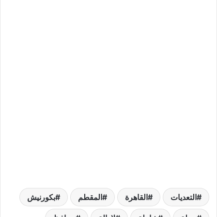
التعديات
القاهرة
المقطم
بكورنيش