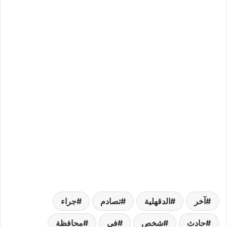
آخر
الدقهلية
تصادم
جراء
حادث
شخص
في
محافظة