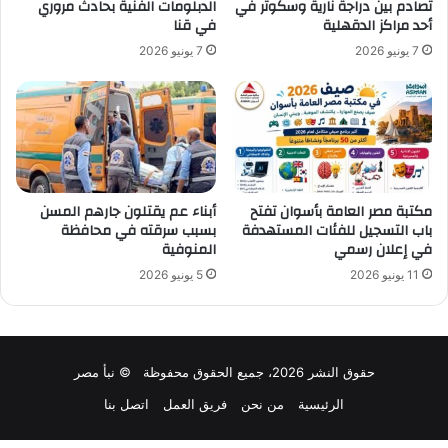
تصادم بين دراجة نارية وسكوتر في
الدبلومات الفنية بحادث مروري
أحد مراكز الدقهلية
في قنا
7 يونيو 2026
7 يونيو 2026
مكتبة مصر العامة بأسوان تفتح
أبناء عم يقتلون جارهم المسن
باب التسجيل للفئات المستهدفة
بسبب سرقته في محافظة
في إعلان رسمي
المنوفية
11 يونيو 2026
5 يونيو 2026
حقوق النشر 2026، جميع الحقوق محفوظة © نبأ مصر
الرئيسية
من نحن
فريق العمل
اتصل بنا