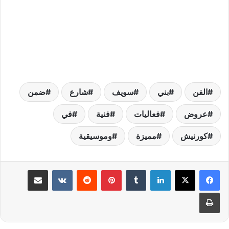
الفن
بني
سويف
شارع
ضمن
عروض
فعاليات
فنية
في
كورنيش
مميزة
وموسيقية
لينكدإن
بينتيريست
مشاركة عبر البريد
طباعة