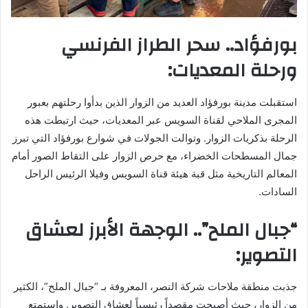
بورفؤاد.. سحر الطراز الفرنسي
ورحلة المعديات:
استقبلت مدينة بورفؤاد العديد من الزوار الذين بدأوا رحلتهم بعبور
المجرى الملاحي لقناة السويس عبر المعديات، حيث ارتبطت هذه
الرحلة بذكريات الزوار. وتوالت الجولات في شوارع بورفؤاد التي تبرز
جمال المسطحات الخضراء، مع حرص الزوار على التقاط الصور أمام
المعالم التاريخية مثل قبة هيئة قناة السويس وفيلا الرئيس الراحل
السادات.
“جبال الملح”.. الوجهة الأبرز لعشاق
التصوير:
جذبت منطقة ملاحات شركة النصر، المعروفة بـ “جبال الملح”، الكثير
من الزوار، حيث أصبحت مقصداً رئيسياً لعشاق التصوير. واستمتع