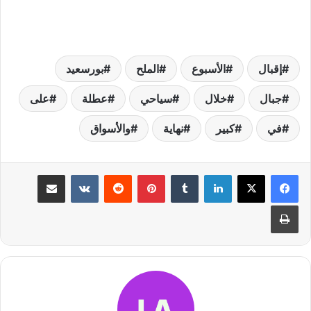
إقبال
الأسبوع
الملح
بورسعيد
جبال
خلال
سياحي
عطلة
على
في
كبير
نهاية
والأسواق
لينكدإن
بينتيريست
مشاركة عبر البريد
طباعة