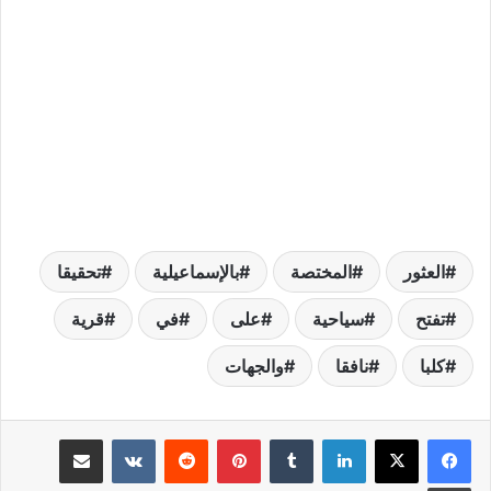
العثور
المختصة
بالإسماعيلية
تحقيقا
تفتح
سياحية
على
في
قرية
كلبا
نافقا
والجهات
لينكدإن
بينتيريست
مشاركة عبر البريد
طباعة