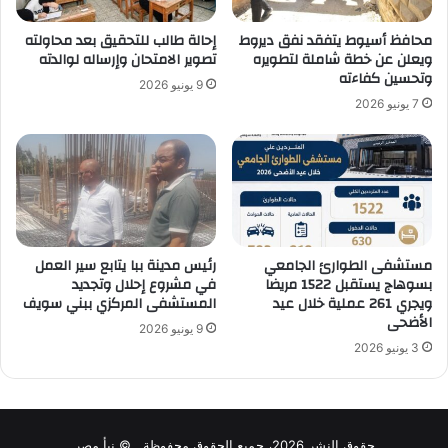
محافظ أسيوط يتفقد نفق ديروط
إحالة طالب للتحقيق بعد محاولته
ويعلن عن خطة شاملة لتطويره
تصوير الامتحان وإرساله لوالدته
وتحسين كفاءته
9 يونيو 2026
7 يونيو 2026
مستشفى الطوارئ الجامعي
رئيس مدينة ببا يتابع سير العمل
بسوهاج يستقبل 1522 مريضا
في مشروع إحلال وتجديد
ويجري 261 عملية خلال عيد
المستشفى المركزي ببني سويف
الأضحى
9 يونيو 2026
3 يونيو 2026
حقوق النشر 2026، جميع الحقوق محفوظة © نبأ مصر