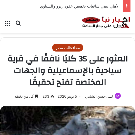
كوبيك يسجل إنجازاً تاريخياً في المونديال
بحث عن
الق
محافظات مصر
العثور على 35 كلبًا نافقًا في قرية
سياحية بالإسماعيلية والجهات
المختصة تفتح تحقيقًا
ليلى حسن الشامي
5 يونيو 2026
233
أقل من دقيقة