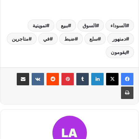
السوداء
السوق
ببيع
تموينية
دمنهور
سلع
ضبط
في
متاجرين
يقومون
لينكدإن
بينتيريست
مشاركة عبر البريد
طباعة