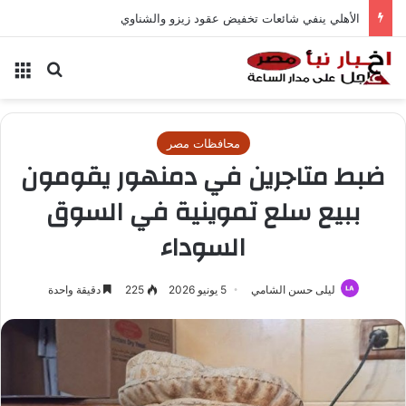
الأهلي ينفي شائعات تخفيض عقود زيزو والشناوي
بحث عن
الق
محافظات مصر
ضبط متاجرين في دمنهور يقومون
ببيع سلع تموينية في السوق
السوداء
ليلى حسن الشامي
5 يونيو 2026
225
دقيقة واحدة