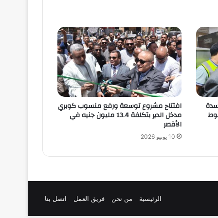
اسدة
افتتاح مشروع توسعة ورفع منسوب كوبري
وط
مدخل الدير بتكلفة 13.4 مليون جنيه في
الأقصر
10 يونيو 2026
الرئيسية
من نحن
فريق العمل
اتصل بنا