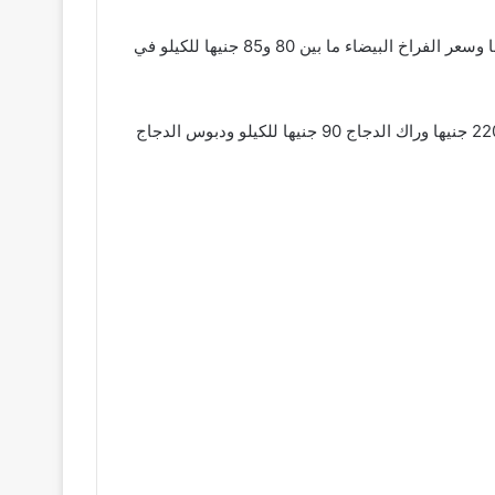
تختلف أسعار الدواجن من سوق إلى آخر ومن بائع لآخر داخل مراكز المحافظة حيث تراوح سعر طبق البيض ما بين 165 و170 جنيها وسعر الفراخ البيضاء ما بين 80 و85 جنيها للكيلو في
أسعار الدواجن اليوم جاءت كالتالي: الفراخ الحمراء 120 جنيها للكيلو والفراخ الحشو 118 جنيها والبط البلدي 165 جنيها والحمام 220 جنيها وراك الدجاج 90 جنيها للكيلو ودبوس الدجاج