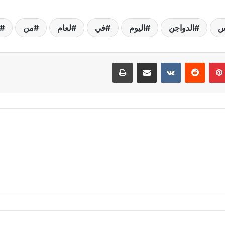
س
الدواجن
اليوم
في
لعام
من
بينتيريست
مشاركة عبر البريد
طباعة