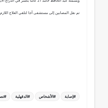
وبسملة عبد الحافظ حامد 21 عاماً بكسر في الذراع الأيمن وجروح في الوجه.
تم نقل المصابين إلى مستشفى أجا لتلقي العلاج اللازم 
إصابة
الأشخاص
الدقهلية
تص