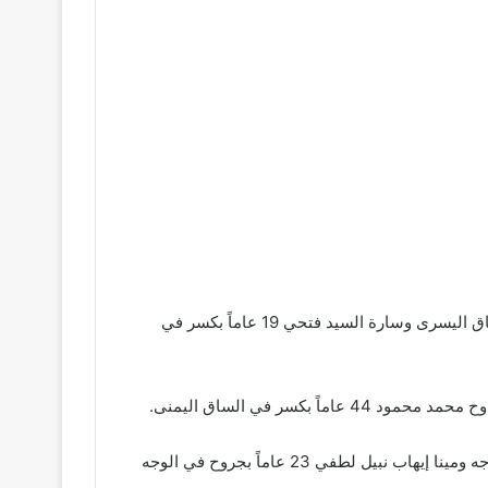
انتقل ضباط المباحث وسيارات الإسعاف إلى مكان الحادث حيث تبين إصابة كل من شيماء رمضان الحداد 40 عاماً بكسر في الساق اليسرى وسارة السيد فتحي 19 عاماً بكسر في
إضافة إلى بسنت صبحي الشربيني 22 عاماً التي تعرضت لارتجاج وعبد الرحمن علي أحمد السواح 21 عاماً بجروح متفرقة في الوجه ومينا إيهاب نبيل لطفي 23 عاماً بجروح في الوجه