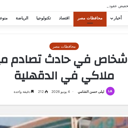
خفيض عقود زيزو والشناوي
أخبار
محافظات مصر
اقتصاد
تكنولوجيا
الرياضة
منوع
محافظات مصر
لأشخاص في حادث تصادم مي
ملاكي في الدقهلية
ليلى حسن الشامي
4 يونيو 2026
212
دقيقة واحدة