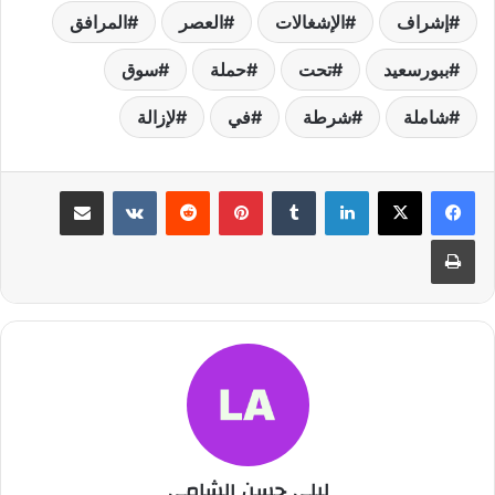
إشراف
الإشغالات
العصر
المرافق
ببورسعيد
تحت
حملة
سوق
شاملة
شرطة
في
لإزالة
لينكدإن
بينتيريست
مشاركة عبر البريد
طباعة
ليلى حسن الشامي