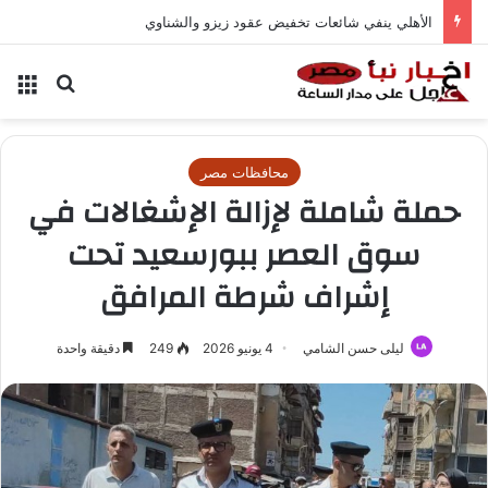
كوبيك يسجل إنجازاً تاريخياً في المونديال
بحث عن
الق
محافظات مصر
حملة شاملة لإزالة الإشغالات في
سوق العصر ببورسعيد تحت
إشراف شرطة المرافق
ليلى حسن الشامي
4 يونيو 2026
249
دقيقة واحدة