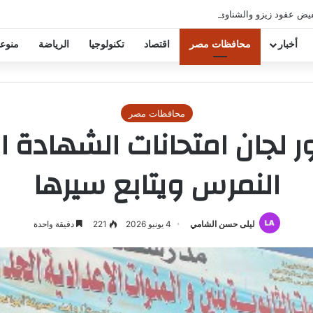
فيض عقود زيزو والشناوي
أخبار
محافظات مصر
اقتصاد
تكنولوجيا
الرياضة
منوع
محافظات مصر
ر لجان امتحانات الشهادة ا
النمرس ويتابع سيرها
ليلى حسن الشامي
4 يونيو 2026
221
دقيقة واحدة