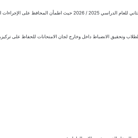
جاءت الزيارة في أول أيام امتحانات الفصل الدراسي الثاني للعام الدراسي 025
للطلاب وتحقيق الانضباط داخل وخارج لجان الامتحانات للحفاظ على تركيزه