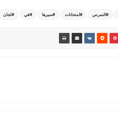
النمرس
امتحانات
سيرها
في
لجان
بينتيريست
مشاركة عبر البريد
طباعة