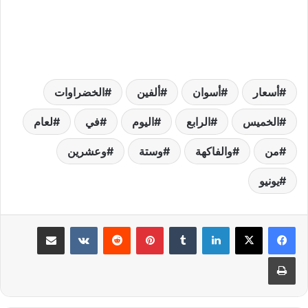
أسعار
أسوان
ألفين
الخضراوات
الخميس
الرابع
اليوم
في
لعام
من
والفاكهة
وستة
وعشرين
يونيو
لينكدإن
بينتيريست
مشاركة عبر البريد
طباعة