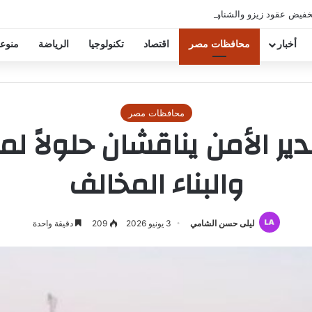
خفيض عقود زيزو والشناوي
أخبار
محافظات مصر
اقتصاد
تكنولوجيا
الرياضة
منوع
محافظات مصر
 الأمن يناقشان حلولاً ل
والبناء المخالف
ليلى حسن الشامي
3 يونيو 2026
209
دقيقة واحدة