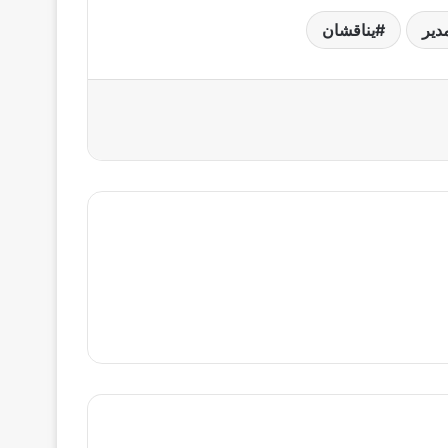
دير
يناقشان