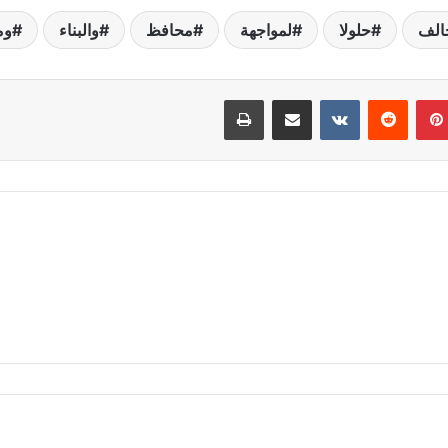
الف
حلولا
لمواجهة
محافظ
والبناء
وم
بينتيريست
مشاركة عبر البريد
طباعة