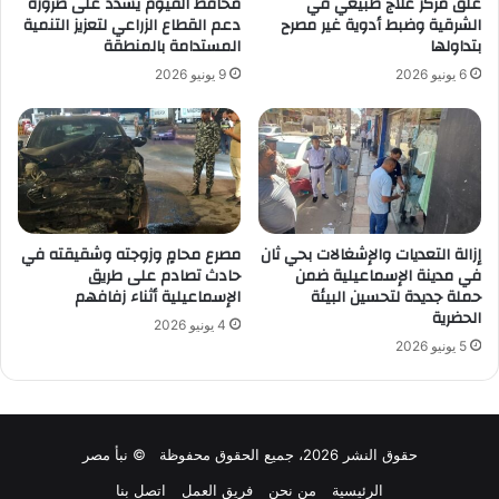
غلق مركز علاج طبيعي في
محافظ الفيوم يشدد على ضرورة
الشرقية وضبط أدوية غير مصرح
دعم القطاع الزراعي لتعزيز التنمية
بتداولها
المستدامة بالمنطقة
6 يونيو 2026
9 يونيو 2026
إزالة التعديات والإشغالات بحي ثان
مصرع محامٍ وزوجته وشقيقته في
في مدينة الإسماعيلية ضمن
حادث تصادم على طريق
حملة جديدة لتحسين البيئة
الإسماعيلية أثناء زفافهم
الحضرية
4 يونيو 2026
5 يونيو 2026
حقوق النشر 2026، جميع الحقوق محفوظة © نبأ مصر
الرئيسية
من نحن
فريق العمل
اتصل بنا