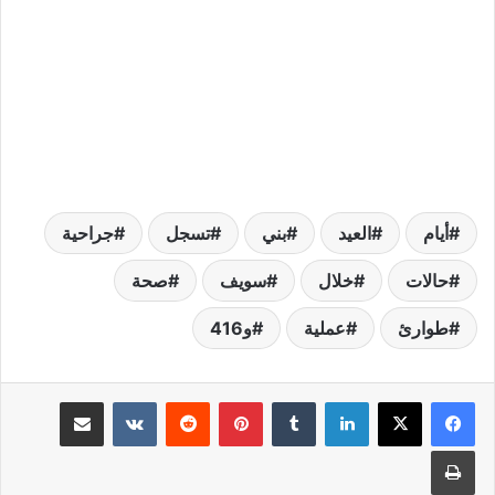
أيام
العيد
بني
تسجل
جراحية
حالات
خلال
سويف
صحة
طوارئ
عملية
و416
لينكدإن
بينتيريست
مشاركة عبر البريد
طباعة