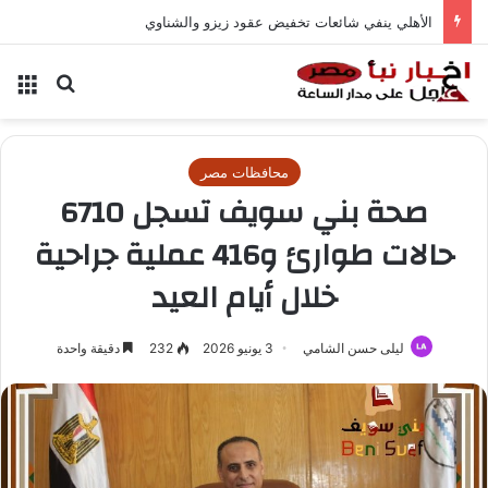
الأهلي ينفي شائعات تخفيض عقود زيزو والشناوي
بحث عن
الق
محافظات مصر
صحة بني سويف تسجل 6710
حالات طوارئ و416 عملية جراحية
خلال أيام العيد
ليلى حسن الشامي
3 يونيو 2026
232
دقيقة واحدة