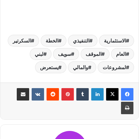
الاستثمارية
التنفيذي
الخطة
السكرتير
العام
الموقف
سويف
لبني
لمشروعات
والمالي
يستعرض
لينكدإن
بينتيريست
مشاركة عبر البريد
طباعة