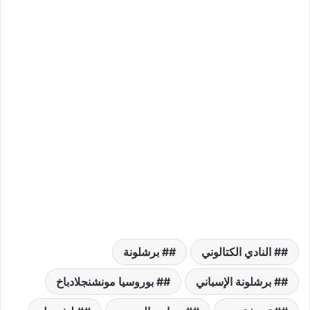
# النادي الكتالوني
# برشلونة
# برشلونة الإسباني
# بوروسيا مونشنجلادباخ