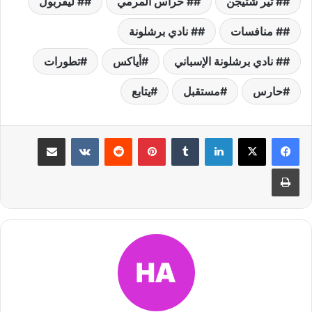
# تير شتيجن
# حراس المرمي
# ليفربول
# منافسات
# نادي برشلونة
# نادي برشلونة الإسباني
أياكس
تطورات
حارس
مستقبل
يتابع
لينكدإن
بينتيريست
مشاركة عبر البريد
طباعة