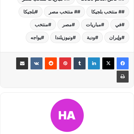
# منتخب بلجيكا
# منتخب مصر
بلجيكا
في
مباريات
مصر
منتخب
وإيران
ودية
ونيوزيلندا
يواجه
لينكدإن
بينتيريست
مشاركة عبر البريد
طباعة